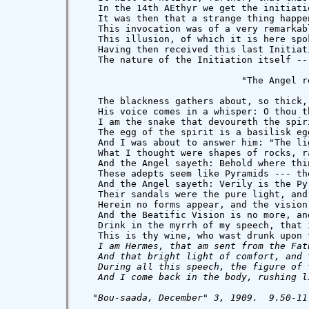
   In the 14th AEthyr we get the initiati
   It was then that a strange thing happe
   This invocation was of a very remarkab
   This illusion, of which it is here spo
   Having then received this last Initiat
   The nature of the Initiation itself --
                             "The Angel re
   The blackness gathers about, so thick,
   His voice comes in a whisper: O thou t
   I am the snake that devoureth the spir
   The egg of the spirit is a basilisk eg
   And I was about to answer him: "The li
   What I thought were shapes of rocks, r
   And the Angel sayeth: Behold where thi
   These adepts seem like Pyramids --- th
   And the Angel sayeth: Verily is the Py
   Their sandals were the pure light, and
   Herein no forms appear, and the vision
   And the Beatific Vision is no more, an
   Drink in the myrrh of my speech, that 
   This is thy wine, who wast drunk upon 
   I am Hermes, that am sent from the Fat
   And that bright light of comfort, and 
   During all this speech, the figure of 
   And I come back in the body, rushing l
  "Bou-saada, December" 3, 1909.  9.50-11.