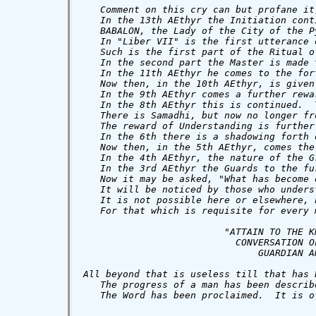
   Comment on this cry can but profane it
   In the 13th AEthyr the Initiation cont
   BABALON, the Lady of the City of the P
   In "Liber VII" is the first utterance 
   Such is the first part of the Ritual of
   In the second part the Master is made 
   In the 11th AEthyr he comes to the for
   Now then, in the 10th AEthyr, is given
   In the 9th AEthyr comes a further rewa
   In the 8th AEthyr this is continued.  
   There is Samadhi, but now no longer fr
   The reward of Understanding is further
   In the 6th there is a shadowing forth 
   Now then, in the 5th AEthyr, comes the
   In the 4th AEthyr, the nature of the G
   In the 3rd AEthyr the Guards to the fu
   Now it may be asked, "What has become 
   It will be noticed by those who unders
   It is not possible here or elsewhere, 
   For that which is requisite for every 
                         "ATTAIN TO THE KN
                           CONVERSATION OF
                               GUARDIAN AN
All beyond that is useless till that has 
   The progress of a man has been describ
   The Word has been proclaimed.  It is o